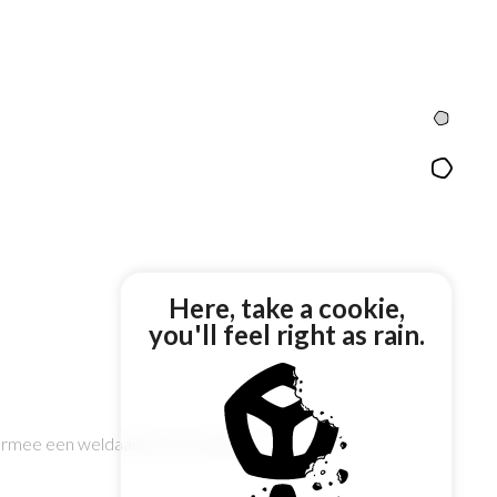
Intro
Content
Here, take a cookie,
you'll feel right as rain.
rmee een weldaad is voor anderen.”